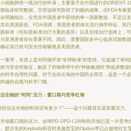
小细胞肺癌一线治疗的申请，主要基于在中国进行的ORIENT-1
三期临床研究数据。尽管该研究取得了积极的成果，但FDA专家
员会明确指出，仅凭在中国患者中获得的单一国家数据，不足以
持其在美国获批。FDA强调，美国患者群体在流行病学特征、医
实践标准（特别是标准治疗方案的差异）以及后续治疗选择上，
能与亚洲患者存在显著不同。因此，需要国际多中心临床试验数
来确证其疗效与安全性能够惠及美国患者。
这一要求，本质上是对药物开发“全球标准”的坚持。它超越了单纯
疗效与安全性验证，触及了药物审评中的“种族敏感性”和临床数据
推的科学合理性问题。对于志在出海的中国药企而言，这是一个
须跨越的合规与科学门槛。
信达生物的“时间”压力：窗口期与竞争红海
“留给信达生物的时间还有多少？”——这个问题背后是双重压力。
市场窗口期的压力。全球PD-1/PD-L1抑制剂市场已是一片竞争
。默沙东的Keytruda和百时美施贵宝的Opdivo早已占据绝对主