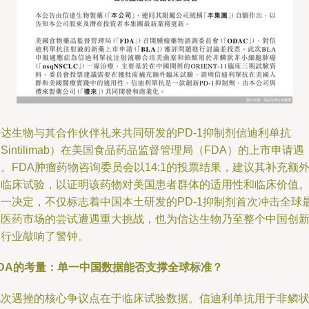
信达生物与其合作伙伴礼来共同研发的PD-1抑制剂信迪利单抗
Sintilimab）在美国食品药品监督管理局（FDA）的上市申请遇
。FDA肿瘤药物咨询委员会以14:1的投票结果，建议其补充额
的临床试验，以证明该药物对美国患者群体的适用性和临床价值
这一决定，不仅标志着中国本土研发的PD-1抑制剂首次冲击全球
大医药市场的尝试遭遇重大挑战，也为信达生物乃至整个中国创
药行业敲响了警钟。
FDA的考量：单一中国数据能否支撑全球标准？
此次遇挫的核心争议点在于临床试验数据。信迪利单抗用于非鳞