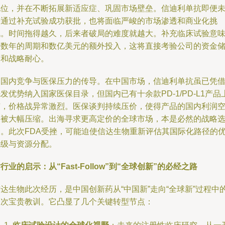
地位，并在不断拓展新适应症、巩固市场壁垒。信迪利单抗即便
来通过补充试验成功获批，也将面临严峻的市场渗透和商业化挑
战。时间拖得越久，后来者破局的难度就越大。补充临床试验意
着数年的周期和数亿美元的额外投入，这将直接考验公司的资金
备和战略耐心。
是国内竞争与医保压力的传导。在中国市场，信迪利单抗虽已凭
发优势纳入国家医保目录，但国内已有十余款PD-1/PD-L1产品
市，价格战异常激烈。医保谈判持续压价，使得产品的国内利润
间被大幅压缩。出海寻求更高定价的全球市场，本是必然的战略
择。此次FDA受挫，可能迫使信达生物重新评估其国际化路径的
先级与资源分配。
行业的启示：从“Fast-Follow”到“全球创新”的必经之路
达生物此次经历，是中国创新药从“中国新”走向“全球新”过程中
一次宝贵教训。它凸显了几个关键转型节点：