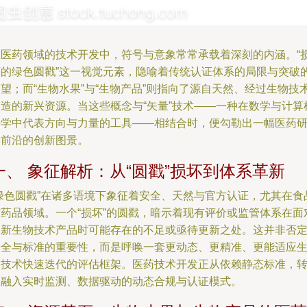
在医药领域的技术开发中，符号与意象常常承载着深刻的内涵。“
坏的绿色圆戳”这一视觉元素，隐喻着传统认证体系的局限与突破
望；而“生物水果”与“生物产品”则指向了源自天然、经过生物技
改造的新兴资源。当这些概念与“矢量”技术——一种在数学与计算
科学中代表方向与力量的工具——相结合时，便勾勒出一幅医药
发前沿的创新图景。
一、 象征解析：从“圆戳”损坏到体系革新
“绿色圆戳”在诸多语境下象征着安全、天然与官方认证，尤其在食
与药品领域。一个“损坏”的圆戳，暗示着现有评价或监管体系在面
全新生物技术产品时可能存在的不足或亟待更新之处。这并非否
安全与标准的重要性，而是呼唤一套更动态、更精准、更能适应
物技术快速迭代的评估框架。医药技术开发正从依赖静态标准，
向融入实时监测、数据驱动的动态合规与认证模式。