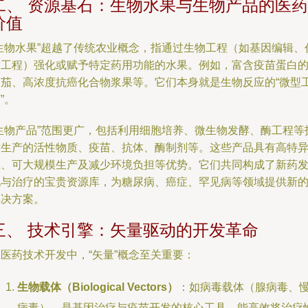
二、 资源基石：生物水果与生物产品的医药
价值
“生物水果”超越了传统农业概念，指通过生物工程（如基因编辑、
谢工程）强化或赋予特定药用功能的水果。例如，富含疫苗蛋白
番茄、高浓度抗癌化合物浆果等。它们本身就是生物反应的“微型
”。
“生物产品”范围更广，包括利用细胞培养、微生物发酵、酶工程等
术生产的活性物质、疫苗、抗体、酶制剂等。这些产品具有高特
性、可大规模生产及减少环境负担等优势。它们共同构成了新药
现与治疗的宝贵资源库，为糖尿病、癌症、罕见病等领域提供新
解决方案。
三、 技术引擎：矢量驱动的开发革命
医药技术开发中，“矢量”概念至关重要：
生物载体（Biological Vectors）
：如病毒载体（腺病毒、
病毒），是基因治疗与疫苗开发的核心工具，能高效将治疗