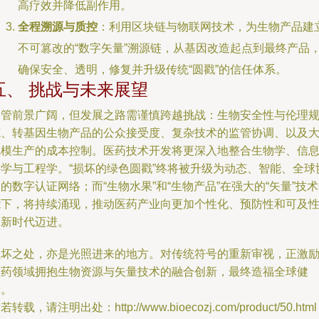
高疗效并降低副作用。
全程溯源与质控
：利用区块链与物联网技术，为生物产品建
不可篡改的“数字矢量”溯源链，从基因改造起点到最终产品
确保安全、透明，修复并升级传统“圆戳”的信任体系。
五、 挑战与未来展望
尽管前景广阔，但发展之路需谨慎跨越挑战：生物安全性与伦理
范、转基因生物产品的公众接受度、复杂技术的监管协调、以及
规模生产的成本控制。医药技术开发将更深入地整合生物学、信
科学与工程学。“损坏的绿色圆戳”终将被升级为动态、智能、全球
的数字认证网络；而“生物水果”和“生物产品”在强大的“矢量”技
能下，将持续涌现，推动医药产业向更加个性化、预防性和可及
的新时代迈进。
损坏之处，亦是光照进来的地方。对传统符号的重新审视，正激
医药领域拥抱生物资源与矢量技术的融合创新，最终造福全球健
康。
若转载，请注明出处：http://www.bioecozj.com/product/50.html