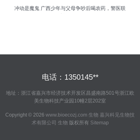
冲动是魔鬼 广西少年与父母争吵后喝农药，警医联
手紧急救援
电话：1350145**
地址：浙江省嘉兴市经济技术开发区昌盛南路501号浙江欧
美生物科技产业园10幢2层202室
Copyright © 2026
www.bioecozj.com
生物
嘉兴科见生物技
术有限公司
生物
版权所有
Sitemap